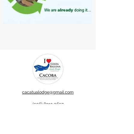
cacatualodge@gmail.com
(506) 8919 0657